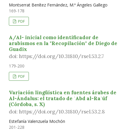
Montserrat Benítez Fernández, M.ª Ángeles Gallego
169-178
PDF
A/Al- inicial como identificador de
arabismos en la "Recopilación" de Diego de
Guadix
doi: https://doi.org/10.31810/rsel.53.2.7
179-200
PDF
Variación lingüística en fuentes árabes de
Al-Ándalus: el tratado de ʿAbd al-Raʾūf
(Córdoba, s. X)
doi: https://doi.org/10.31810/rsel.53.2.8
Estefanía Valenzuela Mochón
201-228