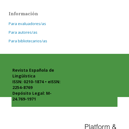
Información
Para evaluadores/as
Para autores/as
Para bibliotecarios/as
Revista Española de
Lingüística
ISSN: 0210-1874 • eISSN:
2254-8769
Depósito Legal: M-
24.769-1971