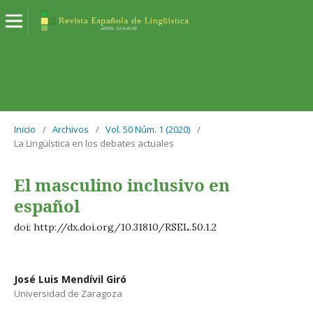
Inicio
/
Archivos
/
Vol. 50 Núm. 1 (2020)
/
La Lingüística en los debates actuales
El masculino inclusivo en
español
doi: http://dx.doi.org/10.31810/RSEL.50.1.2
José Luis Mendívil Giró
Universidad de Zaragoza