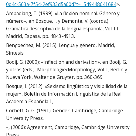
0d4c-563a-7f54-2ef933d5a60d?t=1549448641684
>.
Ambadiang, T. (1999): «La flexión nominal. Género y
número», en Bosque, I. y Demonte, V. (coords.),
Gramática descriptiva de la lengua española, Vol. III,
Madrid, Espasa, pp. 4843-4913.
Bengoechea, M. (2015): Lengua y género, Madrid,
Síntesis.
Booij, G. (2000): «Inflection and derivation», en Booij, G.
y otros (eds.), Morphologie/Morphology, Vol. I, Berlín y
Nueva York, Walter de Gruyter, pp. 360-369.
Bosque, I. (2012): «Sexismo lingüístico y visibilidad de la
mujer», Boletín de Información Lingüística de la Real
Academia Española 1, .
Corbett, G. G. (1991): Gender, Cambridge, Cambridge
University Press.
–, (2006): Agreement, Cambridge, Cambridge University
Press.