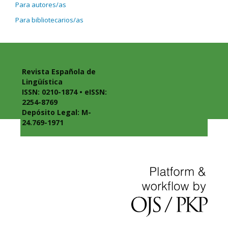
Para autores/as
Para bibliotecarios/as
Revista Española de
Lingüística
ISSN: 0210-1874 • eISSN:
2254-8769
Depósito Legal: M-
24.769-1971