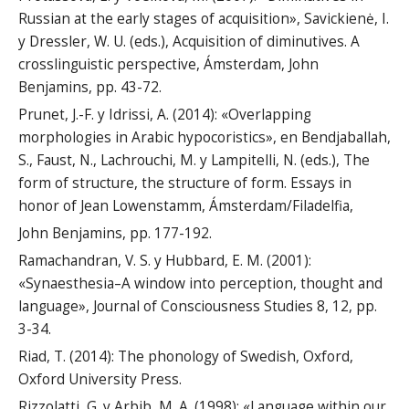
Russian at the early stages of acquisition», Savickienė, I.
y Dressler, W. U. (eds.), Acquisition of diminutives. A
crosslinguistic perspective, Ámsterdam, John
Benjamins, pp. 43-72.
Prunet, J.-F. y Idrissi, A. (2014): «Overlapping
morphologies in Arabic hypocoristics», en Bendjaballah,
S., Faust, N., Lachrouchi, M. y Lampitelli, N. (eds.), The
form of structure, the structure of form. Essays in
honor of Jean Lowenstamm, Ámsterdam/Filadelfia,
John Benjamins, pp. 177-192.
Ramachandran, V. S. y Hubbard, E. M. (2001):
«Synaesthesia–A window into perception, thought and
language», Journal of Consciousness Studies 8, 12, pp.
3-34.
Riad, T. (2014): The phonology of Swedish, Oxford,
Oxford University Press.
Rizzolatti, G. y Arbib, M. A. (1998): «Language within our