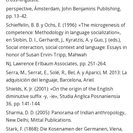
perspective, Ámsterdam, John Benjamins Publishing,
pp. 13-42.
Schieffelin, B. B. y Ochs, E. (1996): «The microgenesis of
competence: Methodology in language socialization»,
en Slobin, D. I., Gerhardt, J., Kyratzis, A. y Guo, J. (eds.),
Social interaction, social context and language: Essays in
honor of Susan Ervin-Tripp, Mahwah
NJ, Lawrence Erlbaum Associates, pp. 251-264.
Serra, M., Serrat, E., Solé, R., Bel, A. y Aparici, M. 2013: La
adquisición del lenguaje, Barcelona, Ariel.
Shields, K. Jr. (2001): «On the origin of the English
diminutive suffix -y, -ie», Studia Anglica Posnaniensia
36, pp. 141-144.
Sharma, D. D. (2005): Panorama of Indian anthropology,
New Delhi, Mittal Publications.
Stark, F. (1868): Die Kosenamen der Germanen, Viena,