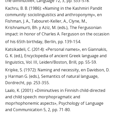
the diminutive», Language 72, 3, pp. 533-578.
Kachru, B. B. (1986): «Naming in the Kashmiri Pandit
community: sociolinguistics and anthroponymy», en
Fishman, J. A., Tabouret-Keller, A., Clyne, M.,
Krishnamurti, Bh. y Aziz, M. (eds.), The Fergusonian
impact: in honor of Charles A. Ferguson on the occasion
of his 65th birthday, Berlín, pp. 139-154.
Katsikadeli, C. (2014): «Personal names», en Giannakis,
G. K. (ed.), Encyclopedia of ancient Greek language and
linguistics, Vol. III, Leiden/Boston, Brill, pp. 55-59.
Kripke, S. (1972): Naming and necessity, en Davidson, D.
y Harman G. (eds.), Semantics of natural language,
Dordrecht, pp. 253-355.
Laalo, K. (2001): «Diminutives in Finnish child-directed
and child speech: morphopragmatic and
moprhophonemic aspects», Psychology of Language
and Communication 5, 2, pp. 71-80.