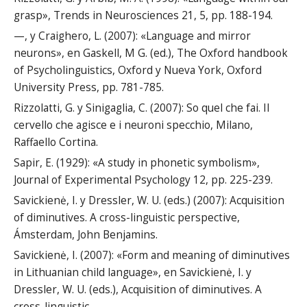
grasp», Trends in Neurosciences 21, 5, pp. 188-194.
—, y Craighero, L. (2007): «Language and mirror
neurons», en Gaskell, M G. (ed.), The Oxford handbook
of Psycholinguistics, Oxford y Nueva York, Oxford
University Press, pp. 781-785.
Rizzolatti, G. y Sinigaglia, C. (2007): So quel che fai. Il
cervello che agisce e i neuroni specchio, Milano,
Raffaello Cortina.
Sapir, E. (1929): «A study in phonetic symbolism»,
Journal of Experimental Psychology 12, pp. 225-239.
Savickienė, I. y Dressler, W. U. (eds.) (2007): Acquisition
of diminutives. A cross-linguistic perspective,
Ámsterdam, John Benjamins.
Savickienė, I. (2007): «Form and meaning of diminutives
in Lithuanian child language», en Savickienė, I. y
Dressler, W. U. (eds.), Acquisition of diminutives. A
cross-linguistic