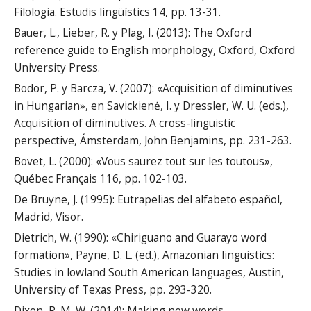
Filologia. Estudis lingüístics 14, pp. 13-31.
Bauer, L., Lieber, R. y Plag, I. (2013): The Oxford
reference guide to English morphology, Oxford, Oxford
University Press.
Bodor, P. y Barcza, V. (2007): «Acquisition of diminutives
in Hungarian», en Savickienė, I. y Dressler, W. U. (eds.),
Acquisition of diminutives. A cross-linguistic
perspective, Ámsterdam, John Benjamins, pp. 231-263.
Bovet, L. (2000): «Vous saurez tout sur les toutous»,
Québec Français 116, pp. 102-103.
De Bruyne, J. (1995): Eutrapelias del alfabeto español,
Madrid, Visor.
Dietrich, W. (1990): «Chiriguano and Guarayo word
formation», Payne, D. L. (ed.), Amazonian linguistics:
Studies in lowland South American languages, Austin,
University of Texas Press, pp. 293-320.
Dixon, R. M. W. (2014): Making new words.