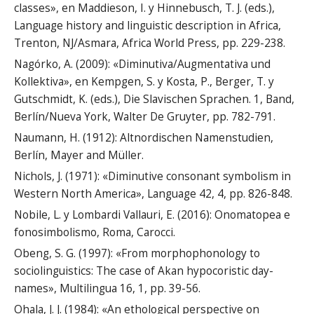
classes», en Maddieson, I. y Hinnebusch, T. J. (eds.),
Language history and linguistic description in Africa,
Trenton, NJ/Asmara, Africa World Press, pp. 229-238.
Nagórko, A. (2009): «Diminutiva/Augmentativa und
Kollektiva», en Kempgen, S. y Kosta, P., Berger, T. y
Gutschmidt, K. (eds.), Die Slavischen Sprachen. 1, Band,
Berlín/Nueva York, Walter De Gruyter, pp. 782-791.
Naumann, H. (1912): Altnordischen Namenstudien,
Berlín, Mayer and Müller.
Nichols, J. (1971): «Diminutive consonant symbolism in
Western North America», Language 42, 4, pp. 826-848.
Nobile, L. y Lombardi Vallauri, E. (2016): Onomatopea e
fonosimbolismo, Roma, Carocci.
Obeng, S. G. (1997): «From morphophonology to
sociolinguistics: The case of Akan hypocoristic day-
names», Multilingua 16, 1, pp. 39-56.
Ohala, J. J. (1984): «An ethological perspective on