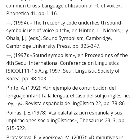
common Cross-Language utilization of F0 of voice»,
Phonetica 41, pp. 1-16.
—, (1994): «The frecuency code underlies th sound-
symbolic use of voice pitch», en Hinton, L., Nichols, J. y
Ohala, J. J. (eds.), Sound Symbolism, Cambridge,
Cambridge University Press, pp. 325-347.
—, (1997): «Sound symbolism», en Proceedings of the
4th Seoul International Conference on Linguistics
[SICOL] 11-15 Aug. 1997, Seul, Linguistic Society of
Korea, pp. 98-103.
Pinto, A. (1992): «Un ejemplo de contribución del
lenguaje infantil a la lengua: el caso del sufijo inglés -ie,
-ey, -y», Revista española de lingüística 22, pp. 78-86.
Porras, J. E. (1978): «La palatalización española y sus
implicaciones sociolingüísticas», Thesaurus 23, 3, pp.
515-522.
Protassova, E. y Voeikova, M. (2007): «Diminutives in