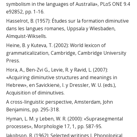
symbolism in the languages of Australia», PLoS ONE 9.4
e92852, pp. 1-16.
Hasselrot, B. (1957): Études sur la formation diminutive
dans les langues romanes, Uppsala y Wiesbaden,
Almquist-Wiksells.
Heine, B. y Kuteva, T. (2002): World lexicon of
grammaticalization, Cambridge, Cambridge University
Press.
Hora, A., Ben-Zvi G., Levie, R. y Ravid, L. (2007):
«Acquiring diminutive structures and meanings in
Hebrew», en Savickienė, I. y Dressler, W. U. (eds.),
Acquisition of diminutives.
A cross-linguistic perspective, Amsterdam, John
Benjamins, pp. 295-318.
Hyman, L. M. y Leben, W. R. (2000): «Suprasegmental
processes», Morphologie 17, 1, pp. 587-95.
Jakobson, R. (1962): Selected writings I. Phonological