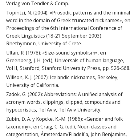
Verlag von Tendler & Comp.
Topintzi, N. (2004): «Prosodic patterns and the minimal
word in the domain of Greek truncated nicknames», en
Proceedings of the 6th International Conference of
Greek Linguistics (18-21 September 2003),
Rhethymnon, University of Crete.
Ultan, R. (1978): «Size-sound symbolism», en
Greenberg, J. H. (ed.), Universals of human language,
Vol II, Stanford, Stanford University Press, pp. 526-568.
Willson, K. J. (2007): Icelandic nicknames, Berkeley,
University of California.
Zadok, G. (2002): Abbreviations: A unified analysis of
acronym words, clippings, clipped, compounds and
hypocoristics, Tel Aviv, Tel Aviv University.
Zubin, D. A. y Köpcke, K.-M. (1986): «Gender and folk
taxonomy», en Craig, C. G. (ed.), Noun classes and
categorization, Ámsterdam/Filadelfia, John Benjamins,