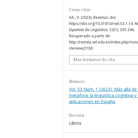
Cómo citar
AA., V. (2023). Reseñas: doi:
https://doi.org/10.31810/rsel.53.1.14.
Re
Española De Lingüística
,
53
(1), 335-346.
Recuperado a partir de
http://revista.sel.edu.es/index.php/revis
cle/view/2180
Más formatos de cita
Número
Vol. 53 Núm. 1 (2023): Más allá de 
metáfora: la lingüística cognitiva y
aplicaciones en España
Sección
Libros