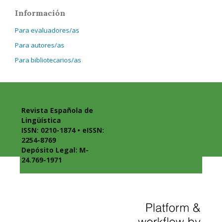
Información
Para evaluadores/as
Para autores/as
Para bibliotecarios/as
Revista Española de
Lingüística
ISSN: 0210-1874 • eISSN:
2254-8769
Depósito Legal: M-
24.769-1971