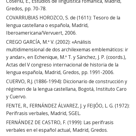
Coseriu, E., Estudios de lingüística románica, Madrid,
Gredos, pp. 70-78.
COVARRUBIAS HOROZCO, S. de (1611): Tesoro de la
lengua castellana o española, Madrid,
Iberoamericana/Vervuert, 2006.
CREGO GARCÍA, M.ª V. (2002): «Análisis
multidimensional de dos archilexemas emblemáticos: ir
y andar», en Echenique, M.ª T. y Sánchez, J. P. (coords.),
Actas del V congreso internacional de historia de la
lengua española, Madrid, Gredos, pp. 1991-2006.
CUERVO, R.J. (1886-1994): Diccionario de construcción y
régimen de la lengua castellana, Bogotá, Instituto Caro
y Cuervo.
FENTE, R., FERNÁNDEZ ÁLVAREZ, J. y FEIJÓO, L. G. (1972):
Perífrasis verbales, Madrid, SGEL.
FERNÁNDEZ DE CASTRO, F. (1999): Las perífrasis
verbales en el español actual, Madrid, Gredos.