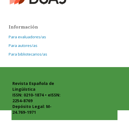
Información
Para evaluadores/as
Para autores/as
Para bibliotecarios/as
Revista Española de
Lingüística
ISSN: 0210-1874 • eISSN:
2254-8769
Depósito Legal: M-
24.769-1971