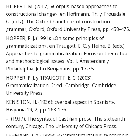
HILPERT, M. (2012): «Corpus-based approaches to
constructional change», en Hoffmann, Th. y Trousdale,
G. (eds.), The Oxford handbook of construction
grammar, Oxford, Oxford University Press, pp. 458-475.
HOPPER, P. J. (1991): «On some principles of
grammaticization», en Traugott, E. C. y Heine, B. (eds.),
Approaches to grammaticalization. Focus on theoretical
and methodological issues, Vol. I, Ámsterdam y
Philadelphia, John Benjamins, pp. 17-35.
HOPPER, P. J. y TRAUGOTT, E. C. (2003):
Grammaticalization, 2ª ed., Cambridge, Cambridge
University Press.
KENISTON, H. (1936): «Verbal aspect in Spanish»,
Hispania 19, 2, pp. 163-176.
–, (1937): The syntax of Castilian prose. The sixteenth
century, Chicago, The University of Chicago Press.
LEHMANN, Ch. (1985): «Grammaticalization: synchronic