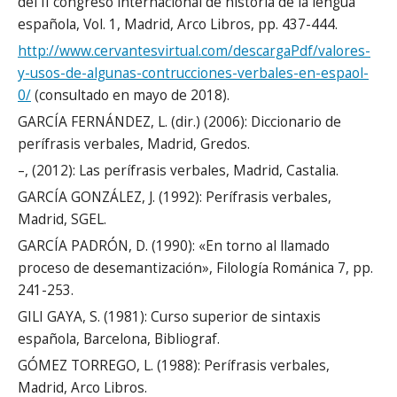
del II congreso internacional de historia de la lengua
española, Vol. 1, Madrid, Arco Libros, pp. 437-444.
http://www.cervantesvirtual.com/descargaPdf/valores-
y-usos-de-algunas-contrucciones-verbales-en-espaol-
0/
(consultado en mayo de 2018).
GARCÍA FERNÁNDEZ, L. (dir.) (2006): Diccionario de
perífrasis verbales, Madrid, Gredos.
–, (2012): Las perífrasis verbales, Madrid, Castalia.
GARCÍA GONZÁLEZ, J. (1992): Perífrasis verbales,
Madrid, SGEL.
GARCÍA PADRÓN, D. (1990): «En torno al llamado
proceso de desemantización», Filología Románica 7, pp.
241-253.
GILI GAYA, S. (1981): Curso superior de sintaxis
española, Barcelona, Bibliograf.
GÓMEZ TORREGO, L. (1988): Perífrasis verbales,
Madrid, Arco Libros.