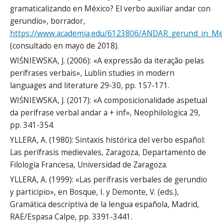
gramaticalizando en México? El verbo auxiliar andar con
gerundio», borrador,
https://www.academia.edu/6123806/ANDAR_gerund_in_Mexi
(consultado en mayo de 2018).
WIŚNIEWSKA, J. (2006): «A expressão da iteração pelas
perífrases verbais», Lublin studies in modern
languages and literature 29-30, pp. 157-171.
WIŚNIEWSKA, J. (2017): «A composicionalidade aspetual
da perífrase verbal andar a + inf», Neophilologica 29,
pp. 341-354.
YLLERA, A. (1980): Sintaxis histórica del verbo español:
Las perífrasis medievales, Zaragoza, Departamento de
Filología Francesa, Universidad de Zaragoza.
YLLERA, A. (1999): «Las perífrasis verbales de gerundio
y participio», en Bosque, I. y Demonte, V. (eds.),
Gramática descriptiva de la lengua española, Madrid,
RAE/Espasa Calpe, pp. 3391-3441.