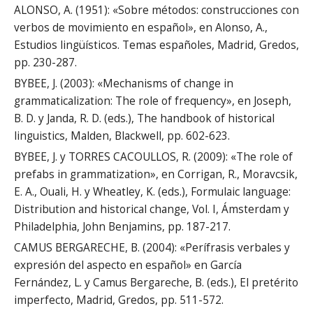
ALONSO, A. (1951): «Sobre métodos: construcciones con
verbos de movimiento en español», en Alonso, A.,
Estudios lingüísticos. Temas españoles, Madrid, Gredos,
pp. 230-287.
BYBEE, J. (2003): «Mechanisms of change in
grammaticalization: The role of frequency», en Joseph,
B. D. y Janda, R. D. (eds.), The handbook of historical
linguistics, Malden, Blackwell, pp. 602-623.
BYBEE, J. y TORRES CACOULLOS, R. (2009): «The role of
prefabs in grammatization», en Corrigan, R., Moravcsik,
E. A., Ouali, H. y Wheatley, K. (eds.), Formulaic language:
Distribution and historical change, Vol. I, Ámsterdam y
Philadelphia, John Benjamins, pp. 187-217.
CAMUS BERGARECHE, B. (2004): «Perífrasis verbales y
expresión del aspecto en español» en García
Fernández, L. y Camus Bergareche, B. (eds.), El pretérito
imperfecto, Madrid, Gredos, pp. 511-572.