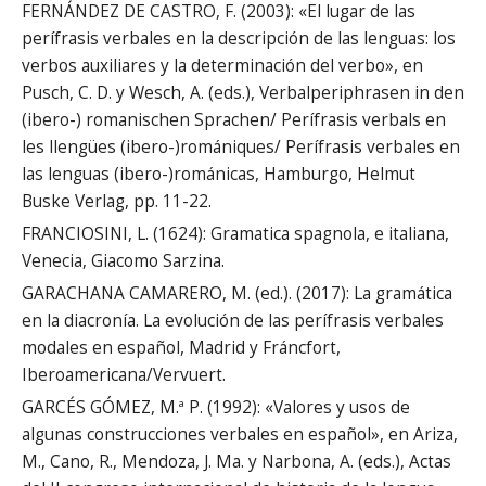
FERNÁNDEZ DE CASTRO, F. (2003): «El lugar de las
perífrasis verbales en la descripción de las lenguas: los
verbos auxiliares y la determinación del verbo», en
Pusch, C. D. y Wesch, A. (eds.), Verbalperiphrasen in den
(ibero-) romanischen Sprachen/ Perífrasis verbals en
les llengües (ibero-)romániques/ Perífrasis verbales en
las lenguas (ibero-)románicas, Hamburgo, Helmut
Buske Verlag, pp. 11-22.
FRANCIOSINI, L. (1624): Gramatica spagnola, e italiana,
Venecia, Giacomo Sarzina.
GARACHANA CAMARERO, M. (ed.). (2017): La gramática
en la diacronía. La evolución de las perífrasis verbales
modales en español, Madrid y Fráncfort,
Iberoamericana/Vervuert.
GARCÉS GÓMEZ, M.ª P. (1992): «Valores y usos de
algunas construcciones verbales en español», en Ariza,
M., Cano, R., Mendoza, J. Ma. y Narbona, A. (eds.), Actas