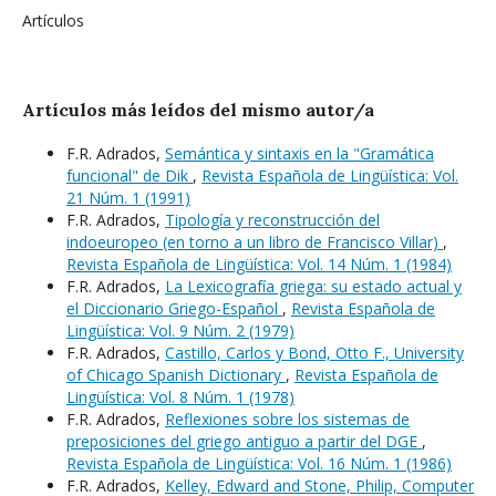
Artículos
Artículos más leídos del mismo autor/a
F.R. Adrados,
Semántica y sintaxis en la "Gramática
funcional" de Dik
,
Revista Española de Lingüística: Vol.
21 Núm. 1 (1991)
F.R. Adrados,
Tipología y reconstrucción del
indoeuropeo (en torno a un libro de Francisco Villar)
,
Revista Española de Lingüística: Vol. 14 Núm. 1 (1984)
F.R. Adrados,
La Lexicografía griega: su estado actual y
el Diccionario Griego-Español
,
Revista Española de
Lingüística: Vol. 9 Núm. 2 (1979)
F.R. Adrados,
Castillo, Carlos y Bond, Otto F., University
of Chicago Spanish Dictionary
,
Revista Española de
Lingüística: Vol. 8 Núm. 1 (1978)
F.R. Adrados,
Reflexiones sobre los sistemas de
preposiciones del griego antiguo a partir del DGE
,
Revista Española de Lingüística: Vol. 16 Núm. 1 (1986)
F.R. Adrados,
Kelley, Edward and Stone, Philip, Computer