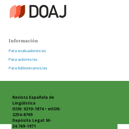
Información
Para evaluadores/as
Para autores/as
Para bibliotecarios/as
Revista Española de
Lingüística
ISSN: 0210-1874 • eISSN:
2254-8769
Depósito Legal: M-
24.769-1971