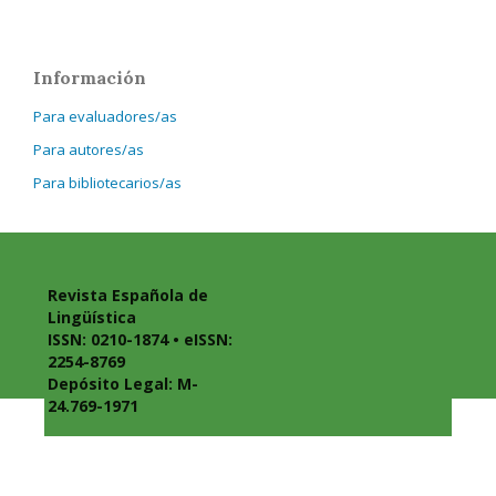
Información
Para evaluadores/as
Para autores/as
Para bibliotecarios/as
Revista Española de
Lingüística
ISSN: 0210-1874 • eISSN:
2254-8769
Depósito Legal: M-
24.769-1971