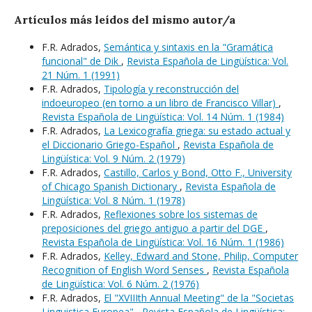
Artículos más leídos del mismo autor/a
F.R. Adrados,
Semántica y sintaxis en la "Gramática
funcional" de Dik
,
Revista Española de Lingüística: Vol.
21 Núm. 1 (1991)
F.R. Adrados,
Tipología y reconstrucción del
indoeuropeo (en torno a un libro de Francisco Villar)
,
Revista Española de Lingüística: Vol. 14 Núm. 1 (1984)
F.R. Adrados,
La Lexicografía griega: su estado actual y
el Diccionario Griego-Español
,
Revista Española de
Lingüística: Vol. 9 Núm. 2 (1979)
F.R. Adrados,
Castillo, Carlos y Bond, Otto F., University
of Chicago Spanish Dictionary
,
Revista Española de
Lingüística: Vol. 8 Núm. 1 (1978)
F.R. Adrados,
Reflexiones sobre los sistemas de
preposiciones del griego antiguo a partir del DGE
,
Revista Española de Lingüística: Vol. 16 Núm. 1 (1986)
F.R. Adrados,
Kelley, Edward and Stone, Philip, Computer
Recognition of English Word Senses
,
Revista Española
de Lingüística: Vol. 6 Núm. 2 (1976)
F.R. Adrados,
El "XVIIIth Annual Meeting" de la "Societas
Linguistica Europea"
,
Revista Española de Lingüística: