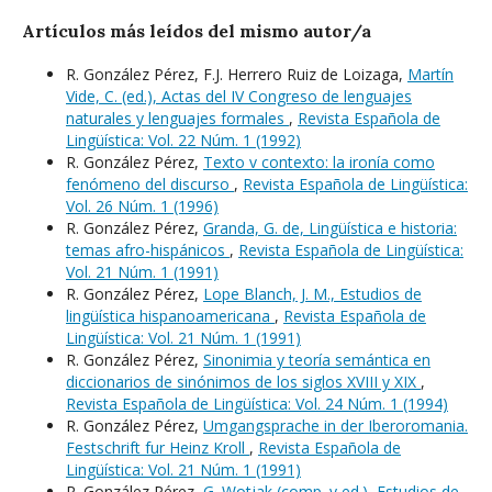
Artículos más leídos del mismo autor/a
R. González Pérez, F.J. Herrero Ruiz de Loizaga,
Martín
Vide, C. (ed.), Actas del IV Congreso de lenguajes
naturales y lenguajes formales
,
Revista Española de
Lingüística: Vol. 22 Núm. 1 (1992)
R. González Pérez,
Texto v contexto: la ironía como
fenómeno del discurso
,
Revista Española de Lingüística:
Vol. 26 Núm. 1 (1996)
R. González Pérez,
Granda, G. de, Lingüística e historia:
temas afro-hispánicos
,
Revista Española de Lingüística:
Vol. 21 Núm. 1 (1991)
R. González Pérez,
Lope Blanch, J. M., Estudios de
lingüística hispanoamericana
,
Revista Española de
Lingüística: Vol. 21 Núm. 1 (1991)
R. González Pérez,
Sinonimia y teoría semántica en
diccionarios de sinónimos de los siglos XVIII y XIX
,
Revista Española de Lingüística: Vol. 24 Núm. 1 (1994)
R. González Pérez,
Umgangsprache in der Iberoromania.
Festschrift fur Heinz Kroll
,
Revista Española de
Lingüística: Vol. 21 Núm. 1 (1991)
R. González Pérez,
G. Wotjak (comp. y ed.), Estudios de