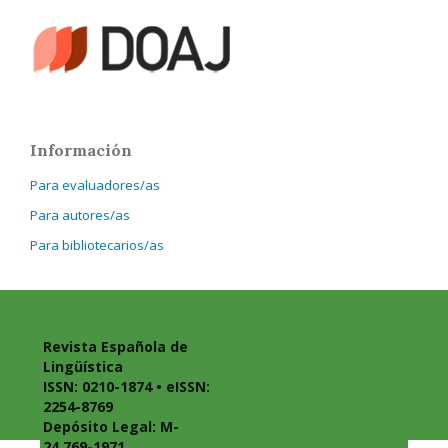
Información
Para evaluadores/as
Para autores/as
Para bibliotecarios/as
Revista Española de
Lingüística
ISSN: 0210-1874 • eISSN:
2254-8769
Depósito Legal: M-
24.769-1971