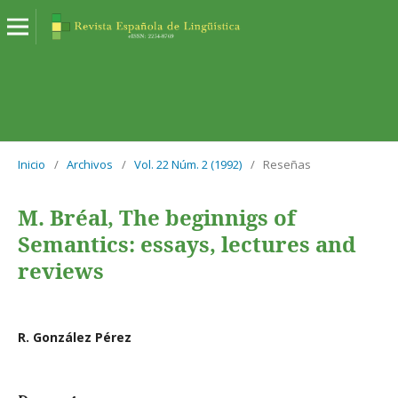
Inicio
/
Archivos
/
Vol. 22 Núm. 2 (1992)
/
Reseñas
M. Bréal, The beginnigs of
Semantics: essays, lectures and
reviews
R. González Pérez