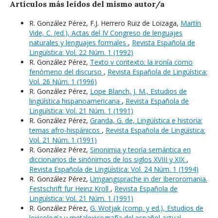
Artículos más leídos del mismo autor/a
R. González Pérez, F.J. Herrero Ruiz de Loizaga,
Martín
Vide, C. (ed.), Actas del IV Congreso de lenguajes
naturales y lenguajes formales
,
Revista Española de
Lingüística: Vol. 22 Núm. 1 (1992)
R. González Pérez,
Texto v contexto: la ironía como
fenómeno del discurso
,
Revista Española de Lingüística:
Vol. 26 Núm. 1 (1996)
R. González Pérez,
Lope Blanch, J. M., Estudios de
lingüística hispanoamericana
,
Revista Española de
Lingüística: Vol. 21 Núm. 1 (1991)
R. González Pérez,
Granda, G. de, Lingüística e historia:
temas afro-hispánicos
,
Revista Española de Lingüística:
Vol. 21 Núm. 1 (1991)
R. González Pérez,
Sinonimia y teoría semántica en
diccionarios de sinónimos de los siglos XVIII y XIX
,
Revista Española de Lingüística: Vol. 24 Núm. 1 (1994)
R. González Pérez,
Umgangsprache in der Iberoromania.
Festschrift fur Heinz Kroll
,
Revista Española de
Lingüística: Vol. 21 Núm. 1 (1991)
R. González Pérez,
G. Wotjak (comp. y ed.), Estudios de
lexicología y metalexicografía del español actual
,