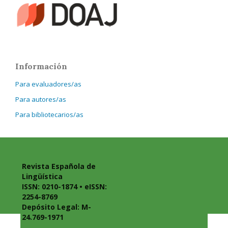
Información
Para evaluadores/as
Para autores/as
Para bibliotecarios/as
Revista Española de
Lingüística
ISSN: 0210-1874 • eISSN:
2254-8769
Depósito Legal: M-
24.769-1971