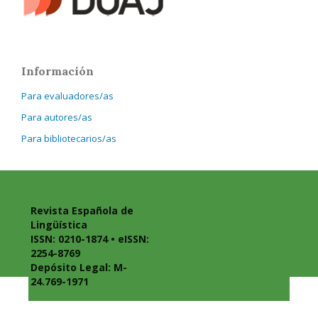
Información
Para evaluadores/as
Para autores/as
Para bibliotecarios/as
Revista Española de
Lingüística
ISSN: 0210-1874 • eISSN:
2254-8769
Depósito Legal: M-
24.769-1971