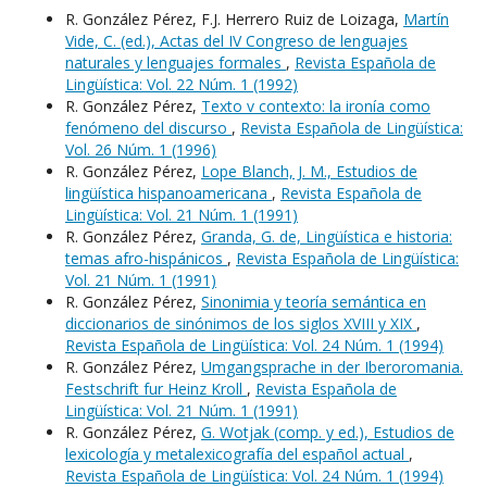
R. González Pérez, F.J. Herrero Ruiz de Loizaga,
Martín
Vide, C. (ed.), Actas del IV Congreso de lenguajes
naturales y lenguajes formales
,
Revista Española de
Lingüística: Vol. 22 Núm. 1 (1992)
R. González Pérez,
Texto v contexto: la ironía como
fenómeno del discurso
,
Revista Española de Lingüística:
Vol. 26 Núm. 1 (1996)
R. González Pérez,
Lope Blanch, J. M., Estudios de
lingüística hispanoamericana
,
Revista Española de
Lingüística: Vol. 21 Núm. 1 (1991)
R. González Pérez,
Granda, G. de, Lingüística e historia:
temas afro-hispánicos
,
Revista Española de Lingüística:
Vol. 21 Núm. 1 (1991)
R. González Pérez,
Sinonimia y teoría semántica en
diccionarios de sinónimos de los siglos XVIII y XIX
,
Revista Española de Lingüística: Vol. 24 Núm. 1 (1994)
R. González Pérez,
Umgangsprache in der Iberoromania.
Festschrift fur Heinz Kroll
,
Revista Española de
Lingüística: Vol. 21 Núm. 1 (1991)
R. González Pérez,
G. Wotjak (comp. y ed.), Estudios de
lexicología y metalexicografía del español actual
,
Revista Española de Lingüística: Vol. 24 Núm. 1 (1994)