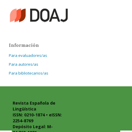
Información
Para evaluadores/as
Para autores/as
Para bibliotecarios/as
Revista Española de
Lingüística
ISSN: 0210-1874 • eISSN:
2254-8769
Depósito Legal: M-