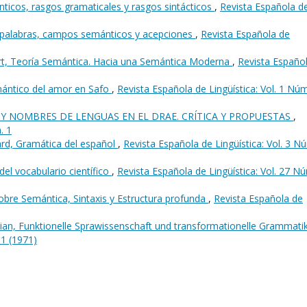
icos, rasgos gramaticales y rasgos sintácticos
,
Revista Española d
 palabras, campos semánticos y acepciones
,
Revista Española de
urt, Teoría Semántica. Hacia una Semántica Moderna
,
Revista Españo
ántico del amor en Safo
,
Revista Española de Lingüística: Vol. 1 Núm
 Y NOMBRES DE LENGUAS EN EL DRAE. CRÍTICA Y PROPUESTAS
,
. 1
ard, Gramática del español
,
Revista Española de Lingüística: Vol. 3 N
del vocabulario científico
,
Revista Española de Lingüística: Vol. 27 N
obre Semántica, Sintaxis y Estructura profunda
,
Revista Española de
tian, Funktionelle Sprawissenschaft und transformationelle Grammati
 1 (1971)