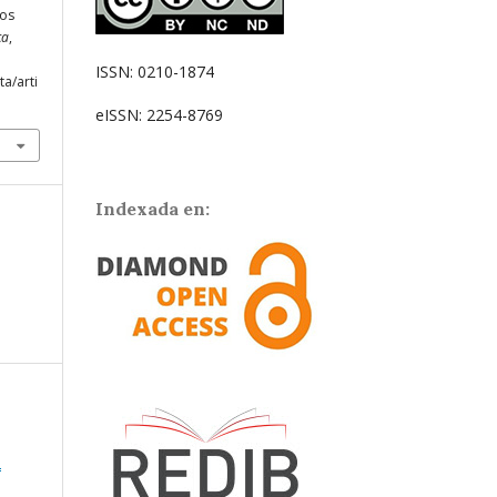
gos
ca
,
ISSN: 0210-1874
ta/arti
eISSN: 2254-8769
Indexada en:
2