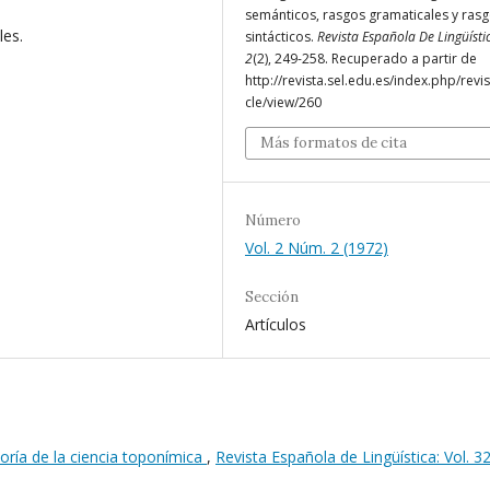
semánticos, rasgos gramaticales y ras
les.
sintácticos.
Revista Española De Lingüísti
2
(2), 249-258. Recuperado a partir de
http://revista.sel.edu.es/index.php/revis
cle/view/260
Más formatos de cita
Número
Vol. 2 Núm. 2 (1972)
Sección
Artículos
oría de la ciencia toponímica
,
Revista Española de Lingüística: Vol. 3