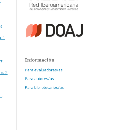
e
la
. 1
Información
úm.
Para evaluadores/as
úm. 2
Para autores/as
Para bibliotecarios/as
k
,