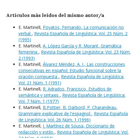
Artículos más leídos del mismo autor/a
E. Martinell,
Poyatos, Fernando, La comunicación no
verbal
,
Revista Española de Lingüística: Vol. 25 Núm. 2
(1995)
E. Martinell,
A. López García y R. Morant, Gramática
femenina
,
Revista Española de Lingüística: Vol. 23 Núm.
2 (1993)
E. Martinell,
Álvarez Méndez, A. I., Las construcciones
consecutivas en español. Estudio funcional sobre la
oración compuesta
,
Revista Española de Lingüística:
Vol. 21 Núm. 1 (1991)
E. Martinell,
R. Adrados, Francisco, Estudios de
semántica y sintaxis
,
Revista Española de Lingüística:
Vol. 7 Núm. 1 (1977)
E. Martinell,
B.Pottier, B. Darbord, P. Charandeau,
Grammaire explicative de l'espagnol
,
Revista Española
de Lingüística: Vol. 26 Núm. 1 (1996)
E. Martinell,
J. Martínez de Sousa, Diccionario de
redacción y estilo
,
Revista Española de Lingüística: Vol.