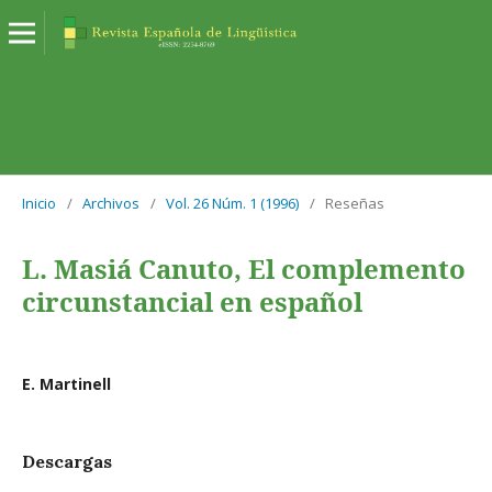
Inicio
/
Archivos
/
Vol. 26 Núm. 1 (1996)
/
Reseñas
L. Masiá Canuto, El complemento
circunstancial en español
E. Martinell
Descargas