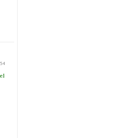
354
el