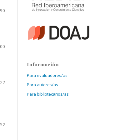
290
300
Información
Para evaluadores/as
322
Para autores/as
Para bibliotecarios/as
352