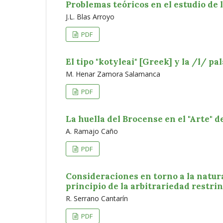
Problemas teóricos en el estudio de l
J.L. Blas Arroyo
PDF
El tipo "kotyleai" [Greek] y la /l/ pa
M. Henar Zamora Salamanca
PDF
La huella del Brocense en el "Arte" de
A. Ramajo Caño
PDF
Consideraciones en torno a la natural
principio de la arbitrariedad restrin
R. Serrano Cantarín
PDF