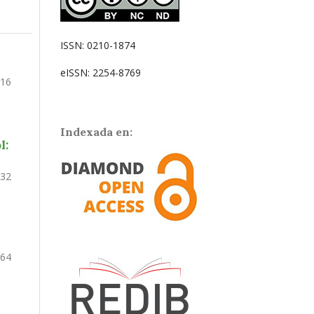
ISSN: 0210-1874
eISSN: 2254-8769
216
Indexada en:
l:
232
264