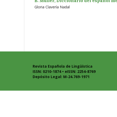
B. Muller, Diccionario del español me
Gloria Clavería Nadal
Revista Española de Lingüística
ISSN: 0210-1874 • eISSN: 2254-8769
Depósito Legal: M-24.769-1971