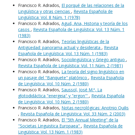
Francisco R. Adrados,
El porqué de las relaciones de la
Lingüística y otras ciencias
,
Revista Española de
Lingüística: Vol. 8 Núm. 1 (1978)
Francisco R. Adrados,
Agud, Ana, Historia y teoría de los
casos
,
Revista Española de Lingüística: Vol. 13 Núm. 1
(1983)
Francisco R. Adrados,
Teorías lingüísticas de la
Antigüedad: panorama actual y desiderata
,
Revista
Española de Lingüística: Vol. 13 Núm. 1 (1983)
Francisco R. Adrados,
Sociolingüística y Griego antiguo
,
Revista Española de Lingüística: Vol. 11 Núm. 2 (1981)
Francisco R. Adrados,
La teoría del signo lingüístico en
un pasaje del "Banquete" platónico
,
Revista Española
de Lingüística: Vol. 10 Núm. 2 (1980)
Francisco R. Adrados,
Saussol, José M.ª, La
glotodidáctica "energeia" y "ergon'"
,
Revista Española
de Lingüística: Vol. 10 Núm. 2 (1980)
Francisco R. Adrados,
Notas necrológicas: Anotnio Quilis
,
Revista Española de Lingüística: Vol. 33 Núm. 2 (2003)
Francisco R. Adrados,
El "5th Annual Meeting" de la
"Societas Linguistica Europaea"
,
Revista Española de
Lingüística: Vol. 13 Núm. 1 (1983)