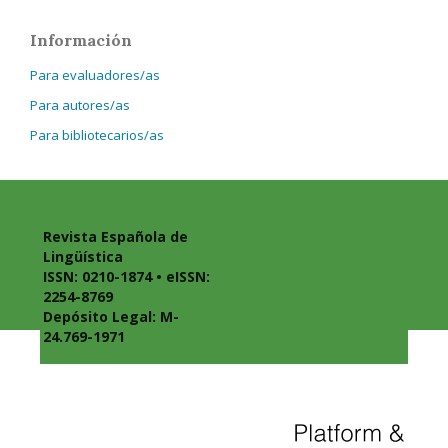
Información
Para evaluadores/as
Para autores/as
Para bibliotecarios/as
Revista Española de
Lingüística
ISSN: 0210-1874 • eISSN:
2254-8769
Depósito Legal: M-
24.769-1971