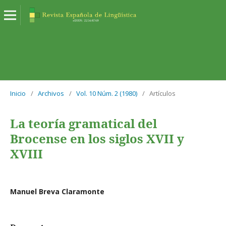
Inicio
/
Archivos
/
Vol. 10 Núm. 2 (1980)
/
Artículos
La teoría gramatical del
Brocense en los siglos XVII y
XVIII
Manuel Breva Claramonte