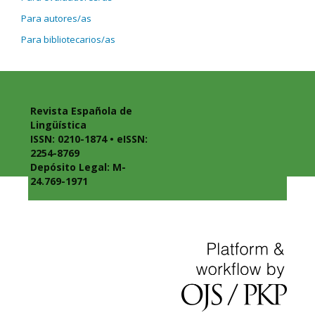
Para autores/as
Para bibliotecarios/as
Revista Española de
Lingüística
ISSN: 0210-1874 • eISSN:
2254-8769
Depósito Legal: M-
24.769-1971