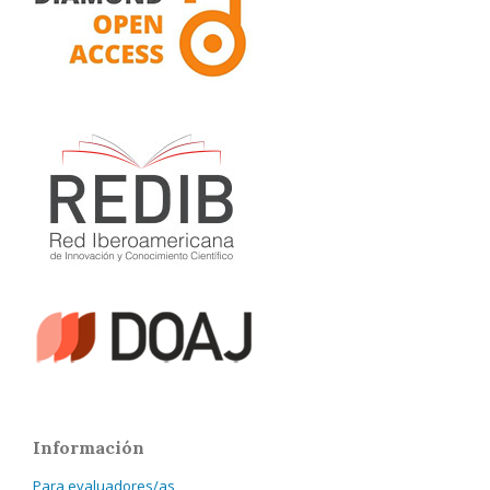
Información
Para evaluadores/as