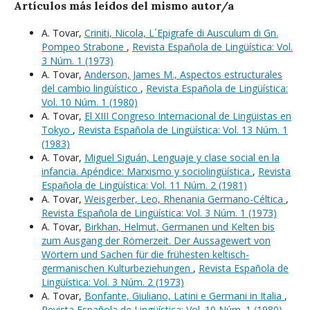
Artículos más leídos del mismo autor/a
A. Tovar,
Criniti, Nicola, L´Epigrafe di Ausculum di Gn.
Pompeo Strabone
,
Revista Española de Lingüística: Vol.
3 Núm. 1 (1973)
A. Tovar,
Anderson, James M., Aspectos estructurales
del cambio lingüístico
,
Revista Española de Lingüística:
Vol. 10 Núm. 1 (1980)
A. Tovar,
El XIII Congreso Internacional de Lingüistas en
Tokyo
,
Revista Española de Lingüística: Vol. 13 Núm. 1
(1983)
A. Tovar,
Miguel Siguán, Lenguaje y clase social en la
infancia. Apéndice: Marxismo y sociolingüística
,
Revista
Española de Lingüística: Vol. 11 Núm. 2 (1981)
A. Tovar,
Weisgerber, Leo, Rhenania Germano-Céltica
,
Revista Española de Lingüística: Vol. 3 Núm. 1 (1973)
A. Tovar,
Birkhan, Helmut, Germanen und Kelten bis
zum Ausgang der Römerzeit. Der Aussagewert von
Wörtern und Sachen für die frühesten keltisch-
germanischen Kulturbeziehungen
,
Revista Española de
Lingüística: Vol. 3 Núm. 2 (1973)
A. Tovar,
Bonfante, Giuliano, Latini e Germani in Italia
,
Revista Española de Lingüística: Vol. 10 Núm. 1 (1980)