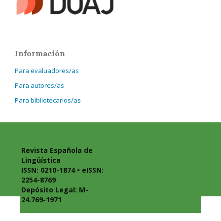
Información
Para evaluadores/as
Para autores/as
Para bibliotecarios/as
Revista Española de
Lingüística
ISSN: 0210-1874 • eISSN:
2254-8769
Depósito Legal: M-
24.769-1971