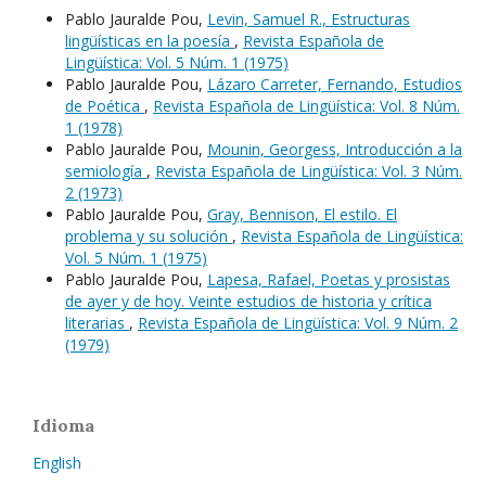
Pablo Jauralde Pou,
Levin, Samuel R., Estructuras
lingüísticas en la poesía
,
Revista Española de
Lingüística: Vol. 5 Núm. 1 (1975)
Pablo Jauralde Pou,
Lázaro Carreter, Fernando, Estudios
de Poética
,
Revista Española de Lingüística: Vol. 8 Núm.
1 (1978)
Pablo Jauralde Pou,
Mounin, Georgess, Introducción a la
semiología
,
Revista Española de Lingüística: Vol. 3 Núm.
2 (1973)
Pablo Jauralde Pou,
Gray, Bennison, El estilo. El
problema y su solución
,
Revista Española de Lingüística:
Vol. 5 Núm. 1 (1975)
Pablo Jauralde Pou,
Lapesa, Rafael, Poetas y prosistas
de ayer y de hoy. Veinte estudios de historia y crítica
literarias
,
Revista Española de Lingüística: Vol. 9 Núm. 2
(1979)
Idioma
English