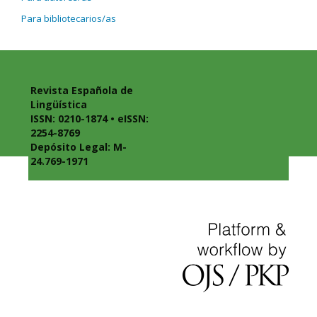
Para bibliotecarios/as
Revista Española de
Lingüística
ISSN: 0210-1874 • eISSN:
2254-8769
Depósito Legal: M-
24.769-1971