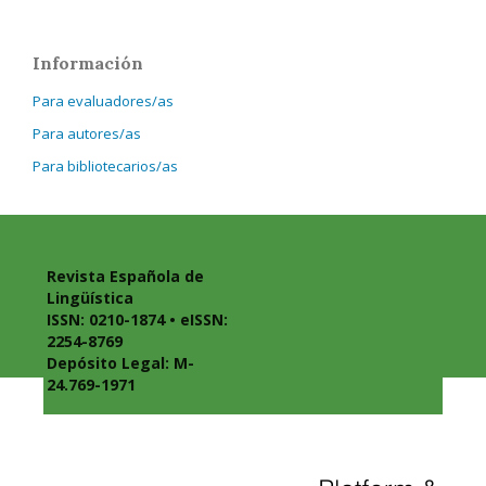
Información
Para evaluadores/as
Para autores/as
Para bibliotecarios/as
Revista Española de
Lingüística
ISSN: 0210-1874 • eISSN:
2254-8769
Depósito Legal: M-
24.769-1971