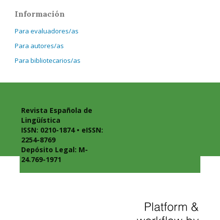
Información
Para evaluadores/as
Para autores/as
Para bibliotecarios/as
Revista Española de
Lingüística
ISSN: 0210-1874 • eISSN:
2254-8769
Depósito Legal: M-
24.769-1971