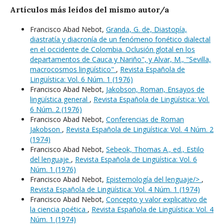
Artículos más leídos del mismo autor/a
Francisco Abad Nebot,
Granda, G. de, Diastopía,
diastratía y diacronía de un fenómeno fonético dialectal
en el occidente de Colombia. Oclusión glotal en los
departamentos de Cauca y Nariño", y Alvar, M., "Sevilla,
macrocosmos lingüístico"
,
Revista Española de
Lingüística: Vol. 6 Núm. 1 (1976)
Francisco Abad Nebot,
Jakobson, Roman, Ensayos de
lingüística general
,
Revista Española de Lingüística: Vol.
6 Núm. 2 (1976)
Francisco Abad Nebot,
Conferencias de Roman
Jakobson
,
Revista Española de Lingüística: Vol. 4 Núm. 2
(1974)
Francisco Abad Nebot,
Sebeok, Thomas A., ed., Estilo
del lenguaje
,
Revista Española de Lingüística: Vol. 6
Núm. 1 (1976)
Francisco Abad Nebot,
Epistemología del lenguaje/>
,
Revista Española de Lingüística: Vol. 4 Núm. 1 (1974)
Francisco Abad Nebot,
Concepto y valor explicativo de
la ciencia poética
,
Revista Española de Lingüística: Vol. 4
Núm. 1 (1974)