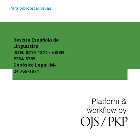
Para bibliotecarios/as
Revista Española de
Lingüística
ISSN: 0210-1874 • eISSN:
2254-8769
Depósito Legal: M-
24.769-1971