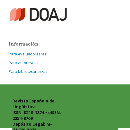
Información
Para evaluadores/as
Para autores/as
Para bibliotecarios/as
Revista Española de
Lingüística
ISSN: 0210-1874 • eISSN:
2254-8769
Depósito Legal: M-
24.769-1971