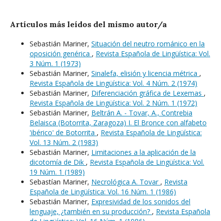
Artículos más leídos del mismo autor/a
Sebastián Mariner,
Situación del neutro románico en la
oposición genérica
,
Revista Española de Lingüística: Vol.
3 Núm. 1 (1973)
Sebastián Mariner,
Sinalefa, elisión y licencia métrica
,
Revista Española de Lingüística: Vol. 4 Núm. 2 (1974)
Sebastián Mariner,
Diferenciación gráfica de Lexemas
,
Revista Española de Lingüística: Vol. 2 Núm. 1 (1972)
Sebastián Mariner,
Beltrán A. - Tovar, A., Contrebia
Belaisca (Botorrita, Zaragoza) I. El Bronce con alfabeto
'ibérico' de Botorrita
,
Revista Española de Lingüística:
Vol. 13 Núm. 2 (1983)
Sebastián Mariner,
Limitaciones a la aplicación de la
dicotomía de Dik
,
Revista Española de Lingüística: Vol.
19 Núm. 1 (1989)
Sebastían Mariner,
Necrológica A. Tovar
,
Revista
Española de Lingüística: Vol. 16 Núm. 1 (1986)
Sebastián Mariner,
Expresividad de los sonidos del
lenguaje, ¿también en su producción?
,
Revista Española