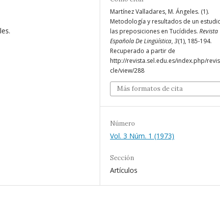
Martínez Valladares, M. Ángeles. (1).
Metodología y resultados de un estudi
les.
las preposiciones en Tucídides.
Revista
Española De Lingüística
,
3
(1), 185-194.
Recuperado a partir de
http://revista.sel.edu.es/index.php/revis
cle/view/288
Más formatos de cita
Número
Vol. 3 Núm. 1 (1973)
Sección
Artículos