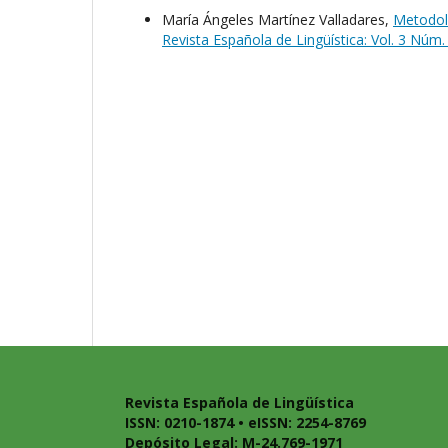
María Ángeles Martínez Valladares,
Metodolo
Revista Española de Lingüística: Vol. 3 Núm.
Revista Española de Lingüística
ISSN: 0210-1874 • eISSN: 2254-8769
Depósito Legal: M-24.769-1971