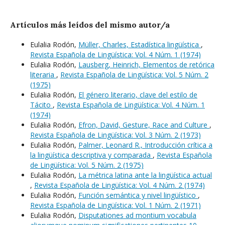
Artículos más leídos del mismo autor/a
Eulalia Rodón,
Müller, Charles, Estadística lingüística
,
Revista Española de Lingüística: Vol. 4 Núm. 1 (1974)
Eulalia Rodón,
Lausberg, Heinrich, Elementos de retórica
literaria
,
Revista Española de Lingüística: Vol. 5 Núm. 2
(1975)
Eulalia Rodón,
El género literario, clave del estilo de
Tácito
,
Revista Española de Lingüística: Vol. 4 Núm. 1
(1974)
Eulalia Rodón,
Efron, David, Gesture, Race and Culture
,
Revista Española de Lingüística: Vol. 3 Núm. 2 (1973)
Eulalia Rodón,
Palmer, Leonard R., Introducción crítica a
la lingüística descriptiva y comparada
,
Revista Española
de Lingüística: Vol. 5 Núm. 2 (1975)
Eulalia Rodón,
La métrica latina ante la lingüística actual
,
Revista Española de Lingüística: Vol. 4 Núm. 2 (1974)
Eulalia Rodón,
Función semántica y nivel lingüístico
,
Revista Española de Lingüística: Vol. 1 Núm. 2 (1971)
Eulalia Rodón,
Disputationes ad montium vocabula