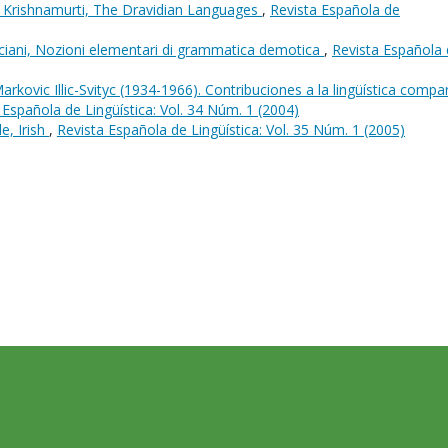
u Krishnamurti, The Dravidian Languages
,
Revista Española de
ciani, Nozioni elementari di grammatica demotica
,
Revista Española
Markovic Illic-Svityc (1934-1966). Contribuciones a la lingüística comp
 Española de Lingüística: Vol. 34 Núm. 1 (2004)
e, Irish
,
Revista Española de Lingüística: Vol. 35 Núm. 1 (2005)