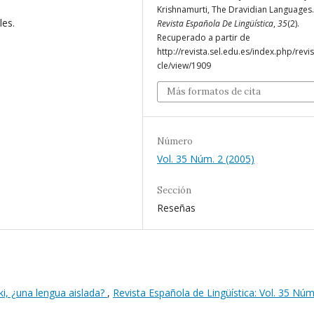
Krishnamurti, The Dravidian Languages.
les.
Revista Española De Lingüística
,
35
(2).
Recuperado a partir de
http://revista.sel.edu.es/index.php/revis
cle/view/1909
Más formatos de cita
Número
Vol. 35 Núm. 2 (2005)
Sección
Reseñas
ki, ¿una lengua aislada?
,
Revista Española de Lingüística: Vol. 35 Núm