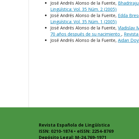
José Andrés Alonso de la Fuente,
Bhadriraj
Lingüística: Vol. 35 Núm. 2 (2005)
José Andrés Alonso de la Fuente,
Edda Bres
Lingüística: Vol. 35 Núm. 1 (2005)
José Andrés Alonso de la Fuente,
Vladislav 
70 años después de su nacimiento
,
Revista
José Andrés Alonso de la Fuente,
Aidan Doyl
Revista Española de Lingüística
ISSN: 0210-1874 • eISSN: 2254-8769
Depósito Legal: M-24.769-1971