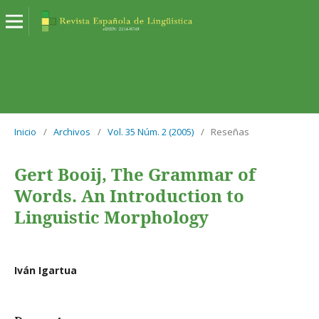
Inicio
/
Archivos
/
Vol. 35 Núm. 2 (2005)
/
Reseñas
Gert Booij, The Grammar of
Words. An Introduction to
Linguistic Morphology
Iván Igartua