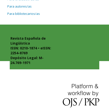
Para autores/as
Para bibliotecarios/as
Revista Española de
Lingüística
ISSN: 0210-1874 • eISSN:
2254-8769
Depósito Legal: M-
24.769-1971