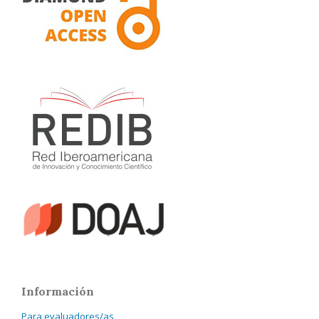
Información
Para evaluadores/as