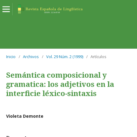
Inicio
/
Archivos
/
Vol. 29 Núm. 2 (1999)
/
Artículos
Semántica composicional y
gramatica: los adjetivos en la
interficie léxico-sintaxis
Violeta Demonte