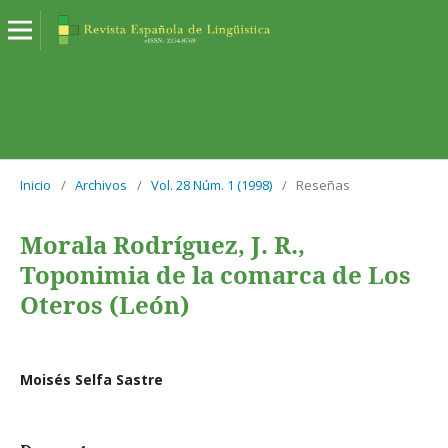
Inicio
/
Archivos
/
Vol. 28 Núm. 1 (1998)
/
Reseñas
Morala Rodríguez, J. R.,
Toponimia de la comarca de Los
Oteros (León)
Moisés Selfa Sastre