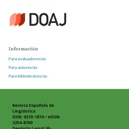
Información
Para evaluadores/as
Para autores/as
Para bibliotecarios/as
Revista Española de
Lingüística
ISSN: 0210-1874 • eISSN:
2254-8769
Depósito Legal: M-