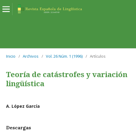
Inicio
/
Archivos
/
Vol. 26 Núm. 1 (1996)
/
Artículos
Teoría de catástrofes y variación
lingüística
A. López García
Descargas