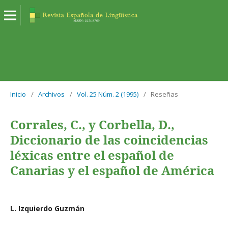
Inicio
/
Archivos
/
Vol. 25 Núm. 2 (1995)
/
Reseñas
Corrales, C., y Corbella, D.,
Diccionario de las coincidencias
léxicas entre el español de
Canarias y el español de América
L. Izquierdo Guzmán