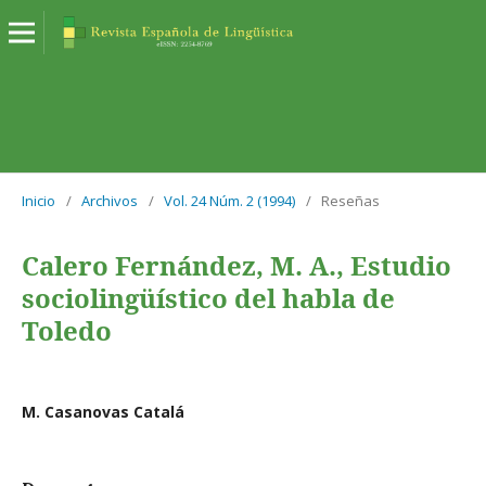
Inicio
/
Archivos
/
Vol. 24 Núm. 2 (1994)
/
Reseñas
Calero Fernández, M. A., Estudio
sociolingüístico del habla de
Toledo
M. Casanovas Catalá