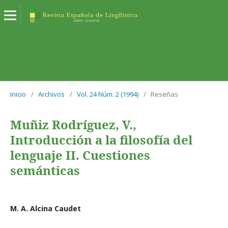
Inicio
/
Archivos
/
Vol. 24 Núm. 2 (1994)
/
Reseñas
Muñiz Rodríguez, V.,
Introducción a la filosofía del
lenguaje II. Cuestiones
semánticas
M. A. Alcina Caudet