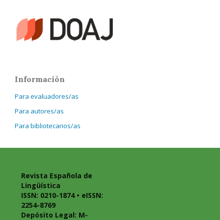
Información
Para evaluadores/as
Para autores/as
Para bibliotecarios/as
Revista Española de
Lingüística
ISSN: 0210-1874 • eISSN:
2254-8769
Depósito Legal: M-