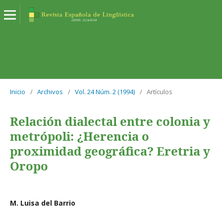
Inicio
/
Archivos
/
Vol. 24 Núm. 2 (1994)
/
Artículos
Relación dialectal entre colonia y
metrópoli: ¿Herencia o
proximidad geográfica? Eretria y
Oropo
M. Luisa del Barrio