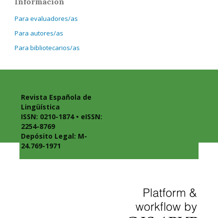
Información
Para evaluadores/as
Para autores/as
Para bibliotecarios/as
Revista Española de
Lingüística
ISSN: 0210-1874 • eISSN:
2254-8769
Depósito Legal: M-
24.769-1971