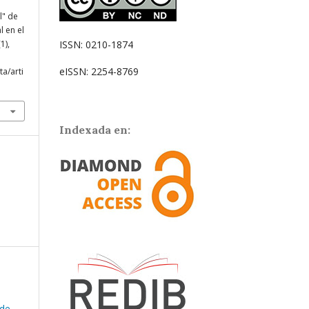
l" de
l en el
(1),
ISSN: 0210-1874
eISSN: 2254-8769
ta/arti
Indexada en:
 de