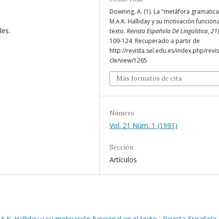
Downing, A. (1). La "metáfora gramatica
M.A.K. Halliday y su motivación funciona
les.
texto.
Revista Española De Lingüística
,
21
109-124. Recuperado a partir de
http://revista.sel.edu.es/index.php/revis
cle/view/1265
Más formatos de cita
Número
Vol. 21 Núm. 1 (1991)
Sección
Artículos
.K. Halliday y su motivación funcional en el texto
,
Revista Española