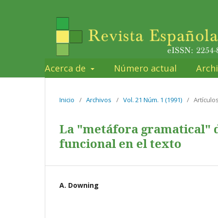
Acerca de
Número actual
Arch
Inicio
/
Archivos
/
Vol. 21 Núm. 1 (1991)
/
Artículo
La "metáfora gramatical" d
funcional en el texto
A. Downing