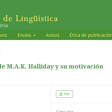
ivos
Envíos
Avisos
Ética de publicació
s
e M.A.K. Halliday y su motivación
PDF
Cómo citar