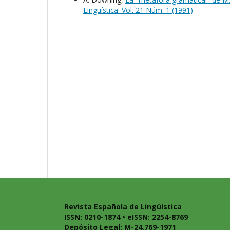
Lingüística: Vol. 21 Núm. 1 (1991)
Revista Española de Lingüística
ISSN: 0210-1874 • eISSN: 2254-8769
Depósito Legal: M-24.769-1971