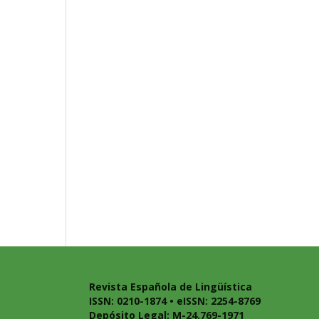
Revista Española de Lingüística
ISSN: 0210-1874 • eISSN: 2254-8769
Depósito Legal: M-24.769-1971