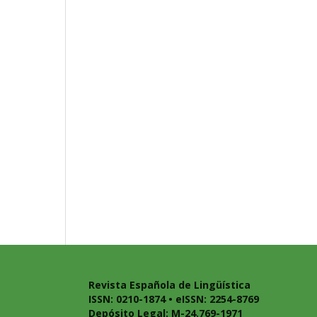
Revista Española de Lingüística
ISSN: 0210-1874 • eISSN: 2254-8769
Depósito Legal: M-24.769-1971