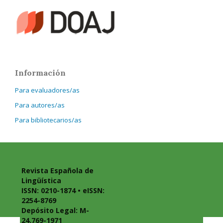
Información
Para evaluadores/as
Para autores/as
Para bibliotecarios/as
Revista Española de
Lingüística
ISSN: 0210-1874 • eISSN:
2254-8769
Depósito Legal: M-
24.769-1971