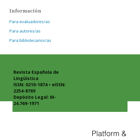
Información
Para evaluadores/as
Para autores/as
Para bibliotecarios/as
Revista Española de
Lingüística
ISSN: 0210-1874 • eISSN:
2254-8769
Depósito Legal: M-
24.769-1971