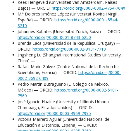
Kees Hengeveld (Universiteit van Amsterdam, Países
Bajos) — ORCID:
https://orcid.org/0000-0002-4754-764X
M.ª Dolores Jiménez López (Universitat Rovira i Virgili,
España) — ORCID:
https://orcid.org/0000-0001-5544-
3210
Johannes Kabatek (Universität Zürich, Suiza) — ORCID:
https://orcid.org/0000-0001-8743-6250
Brenda Laca (Universidad de la República, Uruguay) —
ORCID:
https://orcid.org/0000-0002-9131-7710
Jingsheng Lu (Shanghai International Studies University,
China) —
Rafael Marín Gálvez (Centre National de la Recherche
Scientifique, Francia) — ORCID:
https://orcid.org/0000-
0002-3692-6409
Pedro Martín Butragueño (El Colegio de México,
México) — ORCID:
https://orcid.org/0000-0002-5181-
7569
José Ignacio Hualde (University of Illinois Urbana-
Champaign, Estados Unidos) — ORCID:
https://orcid.org/0000-0003-4969-2995
Victoria Marrero Aguiar (Universidad Nacional de
Educación a Distancia, España) — ORCID:
https://orcid.org/0000-0001-6295-7463