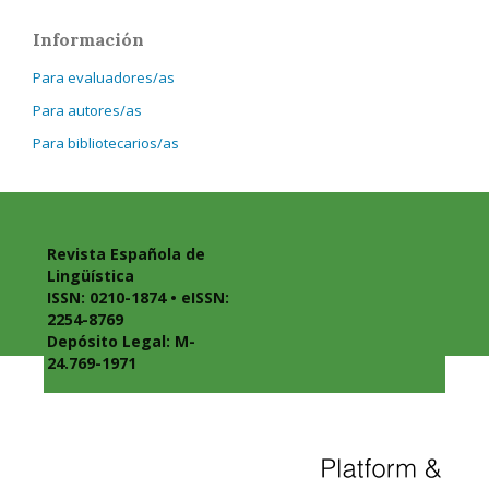
Información
Para evaluadores/as
Para autores/as
Para bibliotecarios/as
Revista Española de
Lingüística
ISSN: 0210-1874 • eISSN:
2254-8769
Depósito Legal: M-
24.769-1971