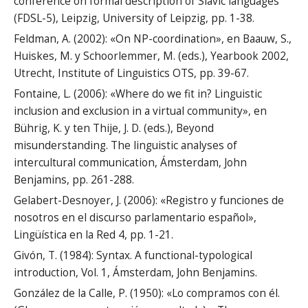
conference on formal description of Slavic languages
(FDSL-5), Leipzig, University of Leipzig, pp. 1-38.
Feldman, A. (2002): «On NP-coordination», en Baauw, S.,
Huiskes, M. y Schoorlemmer, M. (eds.), Yearbook 2002,
Utrecht, Institute of Linguistics OTS, pp. 39-67.
Fontaine, L. (2006): «Where do we fit in? Linguistic
inclusion and exclusion in a virtual community», en
Bührig, K. y ten Thije, J. D. (eds.), Beyond
misunderstanding. The linguistic analyses of
intercultural communication, Ámsterdam, John
Benjamins, pp. 261-288.
Gelabert-Desnoyer, J. (2006): «Registro y funciones de
nosotros en el discurso parlamentario español»,
Lingüística en la Red 4, pp. 1-21.
Givón, T. (1984): Syntax. A functional-typological
introduction, Vol. 1, Ámsterdam, John Benjamins.
González de la Calle, P. (1950): «Lo compramos con él.