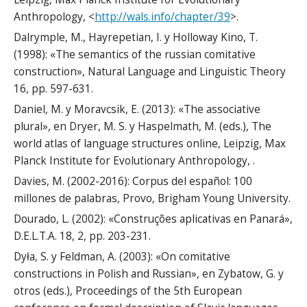
Anthropology, <
http://wals.info/chapter/39
>.
Dalrymple, M., Hayrepetian, I. y Holloway Kino, T.
(1998): «The semantics of the russian comitative
construction», Natural Language and Linguistic Theory
16, pp. 597-631.
Daniel, M. y Moravcsik, E. (2013): «The associative
plural», en Dryer, M. S. y Haspelmath, M. (eds.), The
world atlas of language structures online, Leipzig, Max
Planck Institute for Evolutionary Anthropology, .
Davies, M. (2002-2016): Corpus del español: 100
millones de palabras, Provo, Brigham Young University.
Dourado, L. (2002): «Construções aplicativas en Panará»,
D.E.L.T.A. 18, 2, pp. 203-231.
Dyła, S. y Feldman, A. (2003): «On comitative
constructions in Polish and Russian», en Zybatow, G. y
otros (eds.), Proceedings of the 5th European