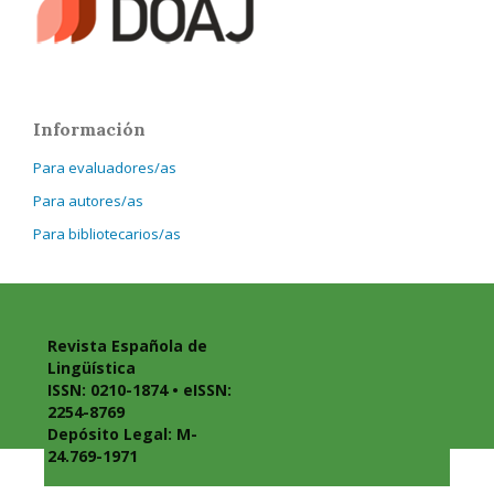
Información
Para evaluadores/as
Para autores/as
Para bibliotecarios/as
Revista Española de
Lingüística
ISSN: 0210-1874 • eISSN:
2254-8769
Depósito Legal: M-
24.769-1971