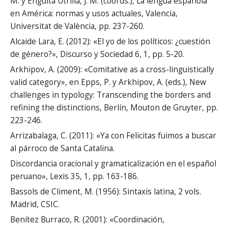
M. y Enguita Utrilla, J. M. (coords.), La lengua española
en América: normas y usos actuales, Valencia,
Universitat de València, pp. 237-260.
Alcaide Lara, E. (2012): «El yo de los políticos: ¿cuestión
de género?», Discurso y Sociedad 6, 1, pp. 5-20.
Arkhipov, A. (2009): «Comitative as a cross-linguistically
valid category», en Epps, P. y Arkhipov, A. (eds.), New
challenges in typology: Transcending the borders and
refining the distinctions, Berlín, Mouton de Gruyter, pp.
223-246.
Arrizabalaga, C. (2011): «Ya con Felicitas fuimos a buscar
al párroco de Santa Catalina.
Discordancia oracional y gramaticalización en el español
peruano», Lexis 35, 1, pp. 163-186.
Bassols de Climent, M. (1956): Sintaxis latina, 2 vols.
Madrid, CSIC.
Benítez Burraco, R. (2001): «Coordinación,