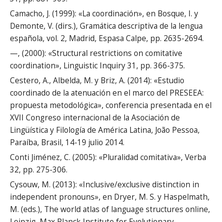
Camacho, J. (1999): «La coordinación», en Bosque, I. y
Demonte, V. (dirs.), Gramática descriptiva de la lengua
española, vol. 2, Madrid, Espasa Calpe, pp. 2635-2694.
—, (2000): «Structural restrictions on comitative
coordination», Linguistic Inquiry 31, pp. 366-375.
Cestero, A., Albelda, M. y Briz, A. (2014): «Estudio
coordinado de la atenuación en el marco del PRESEEA:
propuesta metodológica», conferencia presentada en el
XVII Congreso internacional de la Asociación de
Lingüística y Filología de América Latina, João Pessoa,
Paraíba, Brasil, 14-19 julio 2014.
Conti Jiménez, C. (2005): «Pluralidad comitativa», Verba
32, pp. 275-306.
Cysouw, M. (2013): «Inclusive/exclusive distinction in
independent pronouns», en Dryer, M. S. y Haspelmath,
M. (eds.), The world atlas of language structures online,
Leipzig, Max Planck Institute for Evolutionary