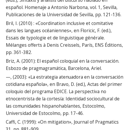
(eds.), Sintaxis y análisis del discurso hablado en
español. Homenaje a Antonio Narbona, vol. 1, Sevilla,
Publicaciones de la Universidad de Sevilla, pp. 121-136.
Bril, I. (2010) : «Coordination inclusive et comitative
dans les langues océaniennes», en Floricic, F. (ed.),
Essais de typologie et de linguistique générale.
Mélanges offerts à Denis Creissels, París, ENS Éditions,
pp. 361-382.
Briz, A. (2001): El español coloquial en la conversación.
Esbozo de pragmagramática, Barcelona, Ariel.
—, (2003): «La estrategia atenuadora en la conversación
cotidiana española», en Bravo, D. (ed.), Actas del primer
coloquio del programa EDICE. La perspectiva no
etnocentrista de la cortesía: Identidad sociocultural de
las comunidades hispanohablantes, Estocolmo,
Universidad de Estocolmo, pp. 17-46.
Caffi, C. (1999): «On mitigation», Journal of Pragmatics
31, pp. 881-909.