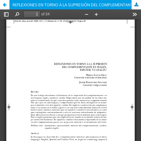
REFLEXIONES EN TORNO A LA SUPRESIÓN DEL COMPLEMENTANTE EN INGLÉS, ESPAÑOL Y CATALÁN